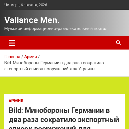
Перейти
Четверг, 6 августа, 2026
к
содержимому
Valiance Men.
Мужской информационно-развлекательный портал.
Главная
Армия
Bild: Минобороны Германии в два раза сократило
экспортный список вооружений для Украины
АРМИЯ
Bild: Минобороны Германии в
два раза сократило экспортный
список вооружений для