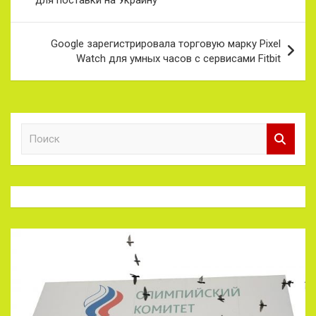
записям
Google зарегистрировала торговую марку Pixel
Watch для умных часов с сервисами Fitbit
П
о
и
с
к