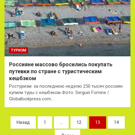
ТУРИЗМ
Россияне массово бросились покупать
путевки по стране с туристическим
кешбэком
Ростуризм: за последнюю неделю 250 тысяч россиян
купили туры с кешбэком Фото: Serguei Fomine /
Globallookpress.com…
Пагинация
Назад
1
…
12
13
14
записей