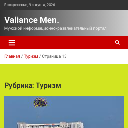
Перейти
Воскресенье, 9 августа, 2026
к
содержимому
Valiance Men.
Мужской информационно-развлекательный портал.
Главная
Туризм
Страница 13
Рубрика:
Туризм