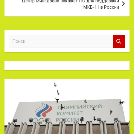
Центр Минздрава закажет ПО для поддержки
МКБ-11 в России
П
о
и
с
к