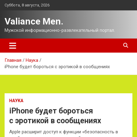
Перейти
Суббота, 8 августа, 2026
к
содержимому
Valiance Men.
Мужской информационно-развлекательный портал.
Главная
Наука
iPhone будет бороться с эротикой в сообщениях
НАУКА
iPhone будет бороться
с эротикой в сообщениях
Apple расширит доступ к функции «безопасность в