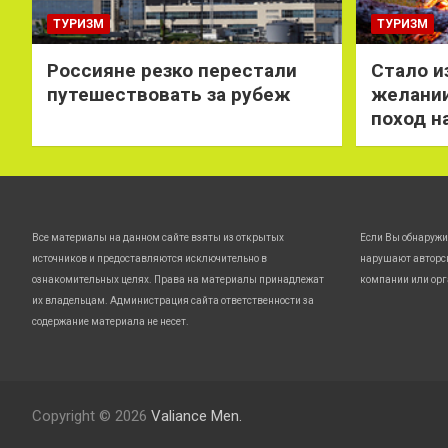
ТУРИЗМ
ТУРИЗМ
Россияне резко перестали
Стало и
путешествовать за рубеж
желании
поход н
Все материалы на данном сайте взяты из открытых
Если Вы обнаружи
источников и предоставляются исключительно в
нарушают авторс
ознакомительных целях. Права на материалы принадлежат
компании или орг
их владельцам. Администрация сайта ответственности за
содержание материала не несет.
Copyright © 2026
Valiance Men.