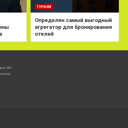
ТУРИЗМ
Определен самый выгодный
оны
агрегатор для бронирования
в
отелей
алы 18+!
ательна.