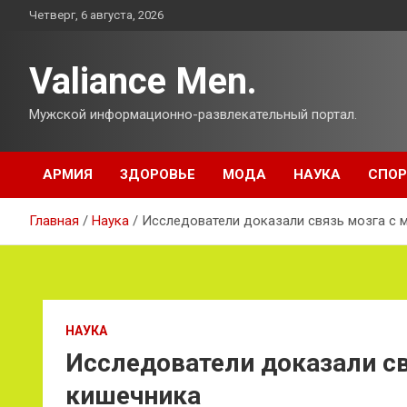
Перейти
Четверг, 6 августа, 2026
к
содержимому
Valiance Men.
Мужской информационно-развлекательный портал.
АРМИЯ
ЗДОРОВЬЕ
МОДА
НАУКА
СПОР
Главная
Наука
Исследователи доказали связь мозга с 
НАУКА
Исследователи доказали св
кишечника