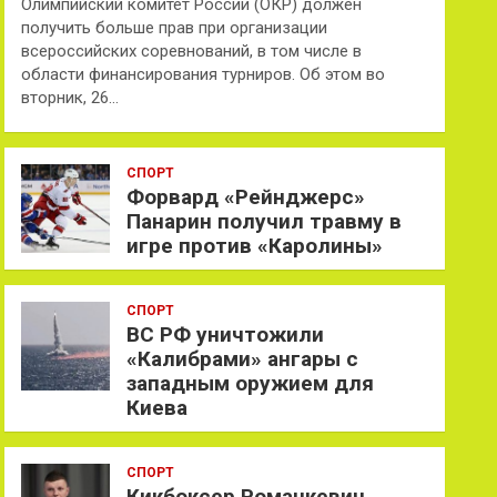
Олимпийский комитет России (ОКР) должен
получить больше прав при организации
всероссийских соревнований, в том числе в
области финансирования турниров. Об этом во
вторник, 26…
СПОРТ
Форвард «Рейнджерс»
Панарин получил травму в
игре против «Каролины»
СПОРТ
ВС РФ уничтожили
«Калибрами» ангары с
западным оружием для
Киева
СПОРТ
Кикбоксер Романкевич