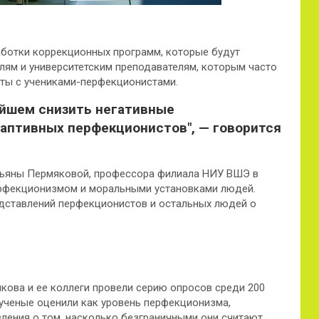
аботки коррекционных
программ, которые будут
лям и университетским преподавателям, которым часто
ты с учениками-перфекционистами.
ейшем снизить негативные
аптивных перфекционистов", — говорится
атьяны Пермяковой, профессора филиала НИУ ВШЭ в
ерфекционизмом и моральными установками людей.
едставлений перфекционистов и остальных людей о
ова и ее коллеги провели серию опросов среди 200
х ученые оценили как уровень перфекционизма,
авления о том, насколько безграничными они считают