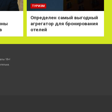
ТУРИЗМ
Определен самый выгодный
оны
агрегатор для бронирования
в
отелей
алы 18+!
ательна.