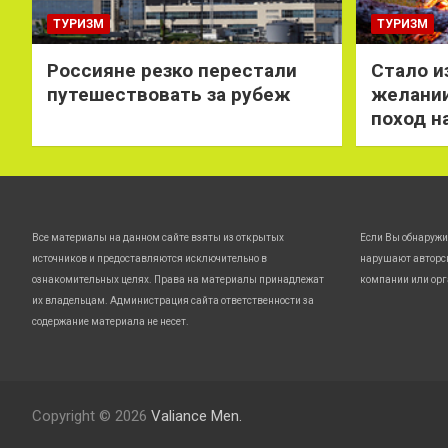
ТУРИЗМ
ТУРИЗМ
Россияне резко перестали
Стало и
путешествовать за рубеж
желании
поход н
Все материалы на данном сайте взяты из открытых
Если Вы обнаружи
источников и предоставляются исключительно в
нарушают авторс
ознакомительных целях. Права на материалы принадлежат
компании или орг
их владельцам. Администрация сайта ответственности за
содержание материала не несет.
Copyright © 2026
Valiance Men.