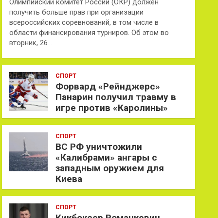
Олимпийский комитет России (ОКР) должен
получить больше прав при организации
всероссийских соревнований, в том числе в
области финансирования турниров. Об этом во
вторник, 26…
СПОРТ
Форвард «Рейнджерс»
Панарин получил травму в
игре против «Каролины»
СПОРТ
ВС РФ уничтожили
«Калибрами» ангары с
западным оружием для
Киева
СПОРТ
Кикбоксер Романкевич