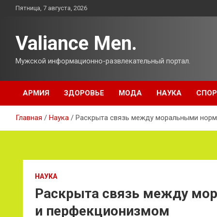
Перейти
Пятница, 7 августа, 2026
к
содержимому
Valiance Men.
Мужской информационно-развлекательный портал.
АРМИЯ
ЗДОРОВЬЕ
МОДА
НАУКА
СПОР
Главная
Наука
Раскрыта связь между моральными нор
НАУКА
Раскрыта связь между мо
и перфекционизмом