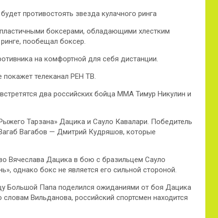
 будет противостоять звезда кулачного ринга
ь пластичными боксерами, обладающими хлестким
 ринге, пообещал боксер.
ротивника на комфортной для себя дистанции.
 покажет телеканал РЕН ТВ.
е встретятся два российских бойца MMA Тимур Никулин и
«Рыжего Тарзана» Дацика и Сауло Кавалари. Победитель
 Вагаб Вагабов — Дмитрий Кудряшов, которые
во Вячеслава Дацика в бою с бразильцем Сауло
ь», однако бокс не является его сильной стороной.
щу Большой Папа поделился ожиданиями от боя Дацика
По словам Вильданова, российский спортсмен находится