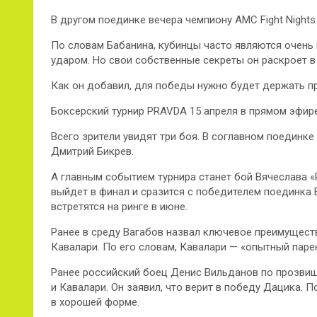
В другом поединке вечера чемпиону AMC Fight Nights
По словам Бабанина, кубинцы часто являются очен
ударом. Но свои собственные секреты он раскроет в
Как он добавил, для победы нужно будет держать п
Боксерский турнир PRAVDA 15 апреля в прямом эфире
Всего зрители увидят три боя. В соглавном поединк
Дмитрий Бикрев.
А главным событием турнира станет бой Вячеслава 
выйдет в финал и сразится с победителем поединка
встретятся на ринге в июне.
Ранее в среду Вагабов назвал ключевое преимущест
Кавалари. По его словам, Кавалари — «опытный парен
Ранее российский боец Денис Вильданов по прозви
и Кавалари. Он заявил, что верит в победу Дацика. 
в хорошей форме.