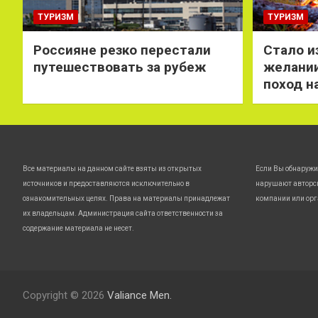
ТУРИЗМ
ТУРИЗМ
Россияне резко перестали
Стало и
путешествовать за рубеж
желании
поход н
Все материалы на данном сайте взяты из открытых
Если Вы обнаружи
источников и предоставляются исключительно в
нарушают авторс
ознакомительных целях. Права на материалы принадлежат
компании или орг
их владельцам. Администрация сайта ответственности за
содержание материала не несет.
Copyright © 2026
Valiance Men.