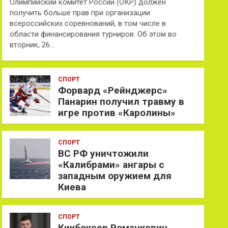
Олимпийский комитет России (ОКР) должен
получить больше прав при организации
всероссийских соревнований, в том числе в
области финансирования турниров. Об этом во
вторник, 26…
СПОРТ
Форвард «Рейнджерс»
Панарин получил травму в
игре против «Каролины»
СПОРТ
ВС РФ уничтожили
«Калибрами» ангары с
западным оружием для
Киева
СПОРТ
Кикбоксер Романкевич