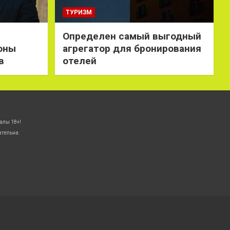
ТУРИЗМ
Определен самый выгодный
оны
агрегатор для бронирования
в
отелей
алы 18+!
ательна.