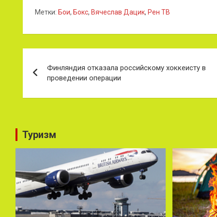
Метки:
Бои
,
Бокс
,
Вячеслав Дацик
,
Рен ТВ
Навигация
Финляндия отказала российскому хоккеисту в
по
проведении операции
записям
Туризм