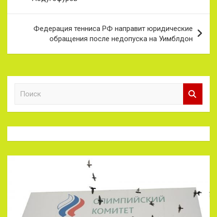
записям
Федерация тенниса РФ направит юридические
обращения после недопуска на Уимблдон
П
о
и
с
к