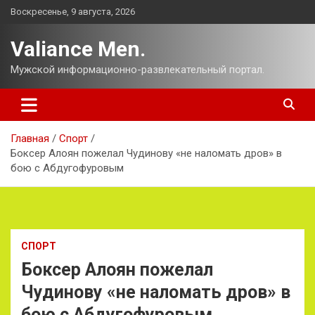
Перейти
Воскресенье, 9 августа, 2026
к
содержимому
Valiance Men.
Мужской информационно-развлекательный портал.
Главная
Спорт
Боксер Алоян пожелал Чудинову «не наломать дров» в
бою с Абдугофуровым
СПОРТ
Боксер Алоян пожелал
Чудинову «не наломать дров» в
бою с Абдугофуровым