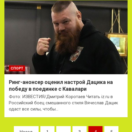
СПОРТ
Ринг-анонсер оценил настрой Дацика на
победу в поединке с Кавалари
Фото: ИЗВЕСТИЯ/Дмитрий Коротаев Читать iz.ru в
Российский боец смешанного стиля Вячеслав Дацик
одаст все силы, чтобы…
Пагинация
Назад
1
…
3
4
5