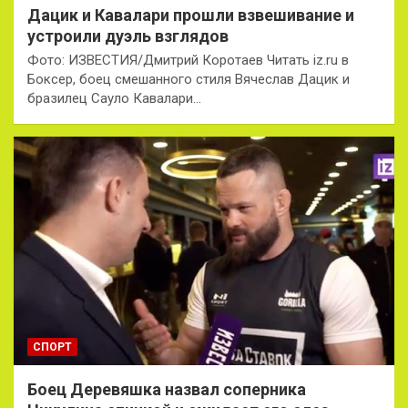
Дацик и Кавалари прошли взвешивание и
устроили дуэль взглядов
Фото: ИЗВЕСТИЯ/Дмитрий Коротаев Читать iz.ru в
Боксер, боец смешанного стиля Вячеслав Дацик и
бразилец Сауло Кавалари…
СПОРТ
Боец Деревяшка назвал соперника