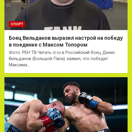
СПОРТ
Боец Вильданов выразил настрой на победу
в поединке с Максом Топором
Фото: РЕН ТВ Читать iz.ru в Российский боец Денис
Вильданов (Большой Папа) заявил, что победит
Максима…