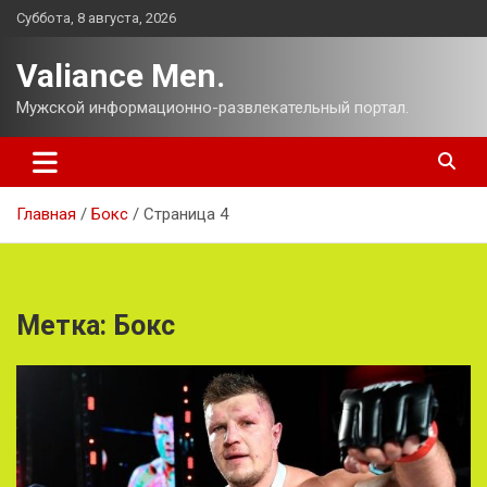
Перейти
Суббота, 8 августа, 2026
к
содержимому
Valiance Men.
Мужской информационно-развлекательный портал.
Главная
Бокс
Страница 4
Метка:
Бокс