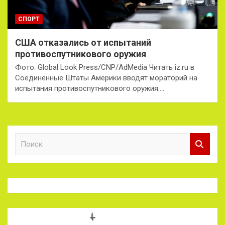
СПОРТ
США отказались от испытаний
противоспутникового оружия
Фото: Global Look Press/CNP/AdMedia Читать iz.ru в
Соединенные Штаты Америки вводят мораторий на
испытания противоспутникового оружия.…
П
о
и
с
к