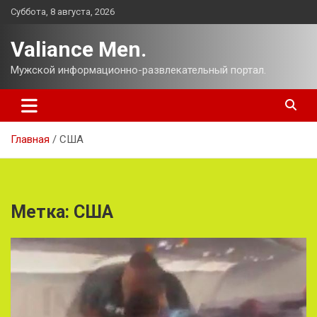
Перейти
Суббота, 8 августа, 2026
к
содержимому
Valiance Men.
Мужской информационно-развлекательный портал.
Главная
США
Метка:
США