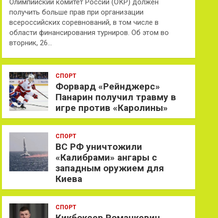
Олимпийский комитет России (ОКР) должен
получить больше прав при организации
всероссийских соревнований, в том числе в
области финансирования турниров. Об этом во
вторник, 26…
СПОРТ
Форвард «Рейнджерс»
Панарин получил травму в
игре против «Каролины»
СПОРТ
ВС РФ уничтожили
«Калибрами» ангары с
западным оружием для
Киева
СПОРТ
Кикбоксер Романкевич