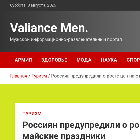
Перейти
Суббота, 8 августа, 2026
к
содержимому
Valiance Men.
Мужской информационно-развлекательный портал.
АРМИЯ
ЗДОРОВЬЕ
МОДА
НАУКА
СПОР
Главная
Туризм
Россиян предупредили о росте цен на о
ТУРИЗМ
Россиян предупредили о рос
майские праздники