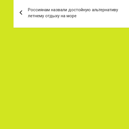
Навигация
Россиянам назвали достойную альтернативу
по
летнему отдыху на море
записям