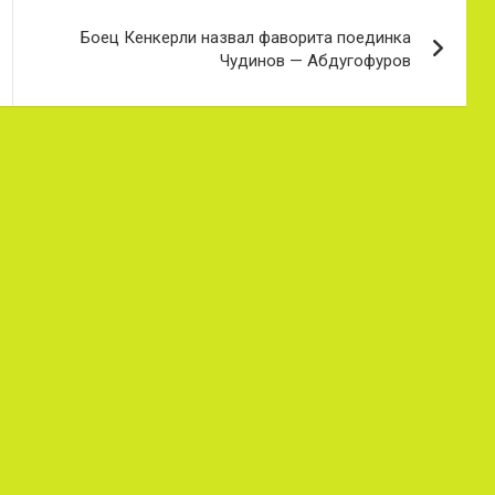
Боец Кенкерли назвал фаворита поединка
Чудинов — Абдугофуров