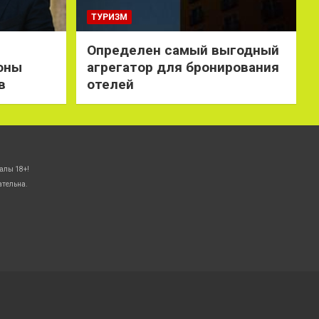
ТУРИЗМ
Определен самый выгодный
оны
агрегатор для бронирования
в
отелей
алы 18+!
ательна.