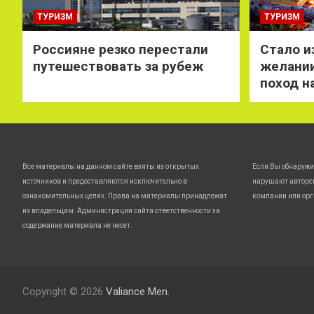
ТУРИЗМ
ТУРИЗМ
Россияне резко перестали
Стало и
путешествовать за рубеж
желании
поход н
Все материалы на данном сайте взяты из открытых
Если Вы обнаружи
источников и предоставляются исключительно в
нарушают авторс
ознакомительных целях. Права на материалы принадлежат
компании или орг
их владельцам. Администрация сайта ответственности за
содержание материала не несет.
Copyright © 2026
Valiance Men.