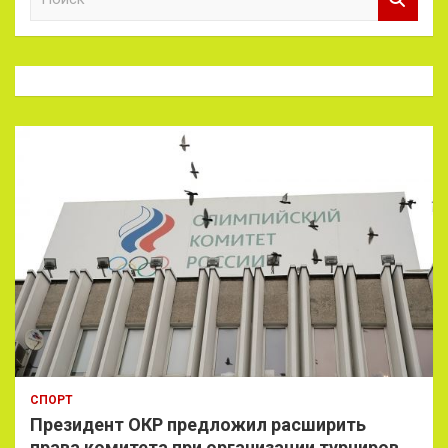
о
и
с
к
СПОРТ
Президент ОКР предложил расширить
права комитета при организации турниров