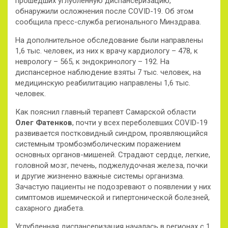
прошедших углубленную диспансеризацию,
обнаружили осложнения после COVID-19. Об этом
сообщила пресс-служба регионального Минздрава.
На дополнительное обследование были направлены
1,6 тыс. человек, из них к врачу кардиологу – 478, к
неврологу – 565, к эндокринологу – 192. На
диспансерное наблюдение взяты 7 тыс. человек, на
медицинскую реабилитацию направлены 1,6 тыс.
человек.
Как пояснил главный терапевт Самарской области
Олег Фатенков
, почти у всех переболевших COVID-19
развивается постковидный синдром, проявляющийся
системным тромбоэмболическим поражением
основных органов-мишеней. Страдают сердце, легкие,
головной мозг, печень, поджелудочная железа, почки
и другие жизненно важные системы организма.
Зачастую пациенты не подозревают о появлении у них
симптомов ишемической и гипертонической болезней,
сахарного диабета.
Углубленная диспансеризация началась в регионах с 1