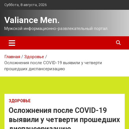
Перейти
Суббота, 8 августа, 2026
к
содержимому
Valiance Men.
Мужской информационно-развлекательный портал.
Главная
Здоровье
Осложнения после COVID-19 выявили у четверти
прошедших диспансеризацию
ЗДОРОВЬЕ
Осложнения после COVID-19
выявили у четверти прошедших
диспансеризацию