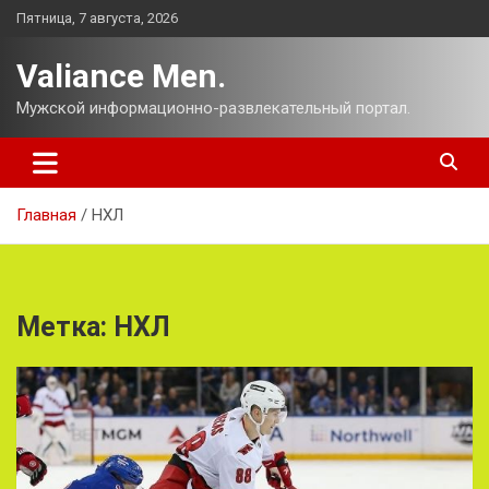
Перейти
Пятница, 7 августа, 2026
к
содержимому
Valiance Men.
Мужской информационно-развлекательный портал.
Главная
НХЛ
Метка:
НХЛ