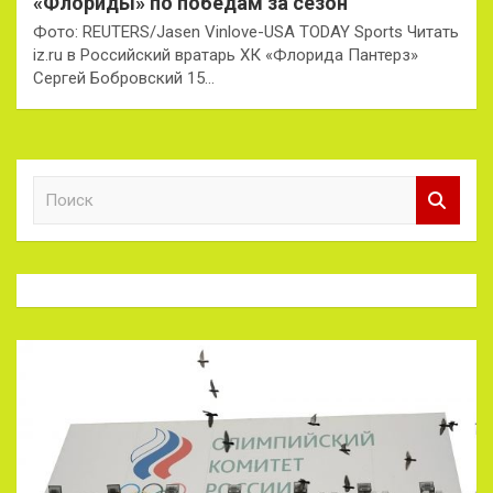
«Флориды» по победам за сезон
Фото: REUTERS/Jasen Vinlove-USA TODAY Sports Читать
iz.ru в Российский вратарь ХК «Флорида Пантерз»
Сергей Бобровский 15…
П
о
и
с
к