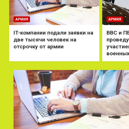
АРМИЯ
АРМИЯ
IT-компании подали заявки на
ВВС и П
две тысячи человек на
проведу
отсрочку от армии
участие
военны