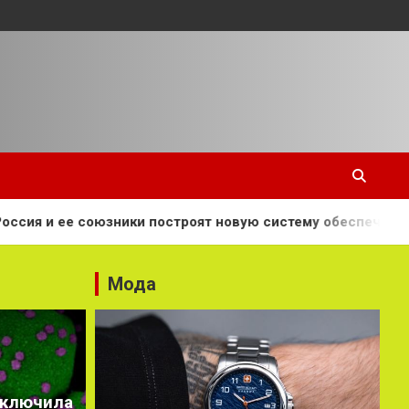
зники построят новую систему обеспечения международно
Мода
сключила