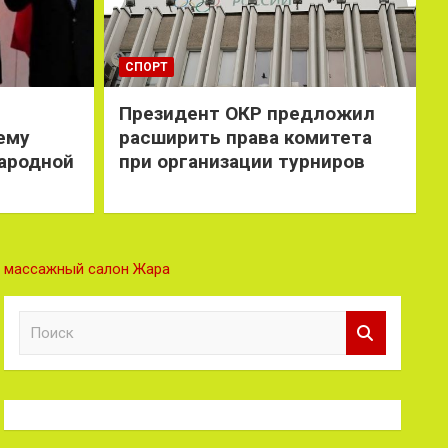
СПОРТ
Президент ОКР предложил
ему
расширить права комитета
ародной
при организации турниров
массажный салон Жара
П
о
и
с
к