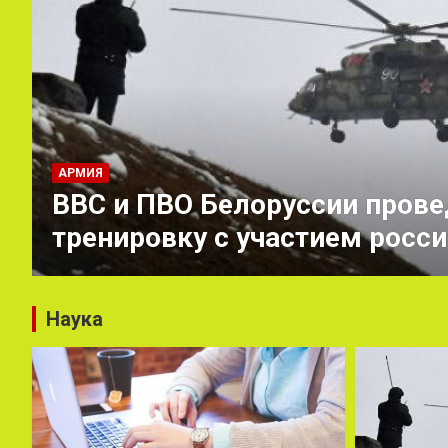
АРМИЯ
ВВС и ПВО Белоруссии прове
тренировку с участием росс
Наука