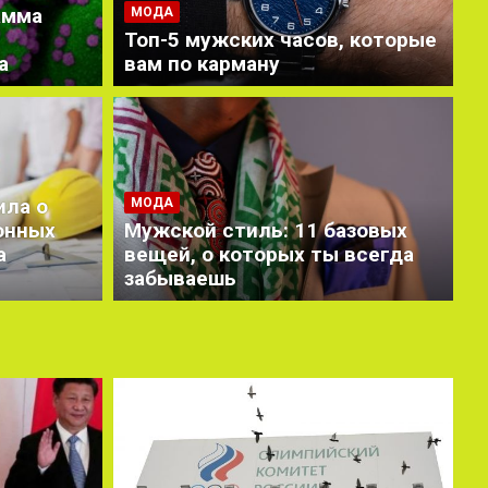
амма
МОДА
Топ-5 мужских часов, которые
а
вам по карману
А
юзники построят новую
Б
ла о
МОДА
ечения международной
М
онных
Мужской стиль: 11 базовых
И
а
вещей, о которых ты всегда
забываешь