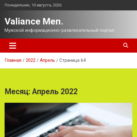
Перейти
Понедельник, 10 августа, 2026
к
содержимому
Valiance Men.
Мужской информационно-развлекательный портал.
Главная
2022
Апрель
Страница 64
Месяц:
Апрель 2022