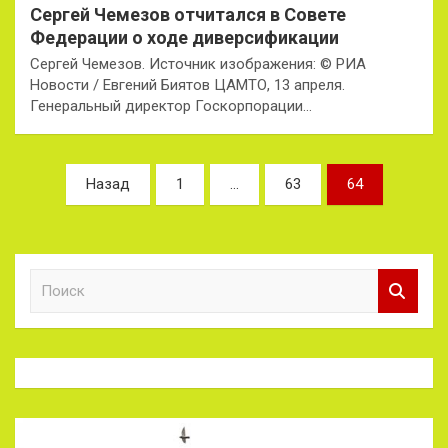
Сергей Чемезов отчитался в Совете
Федерации о ходе диверсификации
Сергей Чемезов. Источник изображения: © РИА
Новости / Евгений Биятов ЦАМТО, 13 апреля.
Генеральный директор Госкорпорации…
Пагинация
Назад
1
…
63
64
записей
П
о
и
с
к