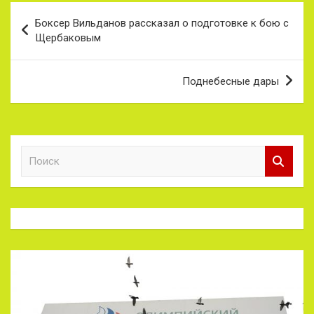
Навигация
Боксер Вильданов рассказал о подготовке к бою с
по
Щербаковым
записям
Поднебесные дары
П
о
и
с
к