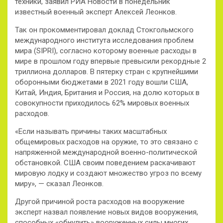
техники, заявил РИА Новости в понедельник
известный военный эксперт Алексей Леонков.
Так он прокомментировал доклад Стокгольмского
международного института исследования проблем
мира (SIPRI), согласно которому военные расходы в
мире в прошлом году впервые превысили рекордные 2
триллиона долларов. В пятерку стран с крупнейшими
оборонными бюджетами в 2021 году вошли США,
Китай, Индия, Британия и Россия, на долю которых в
совокупности приходилось 62% мировых военных
расходов.
«Если называть причины таких масштабных
общемировых расходов на оружие, то это связано с
напряженной международной военно-политической
обстановкой. США своим поведением раскачивают
мировую лодку и создают множество угроз по всему
миру», — сказал Леонков.
Другой причиной роста расходов на вооружение
эксперт назвал появление новых видов вооружения,
способных «обнулить» вооруженных силы многих