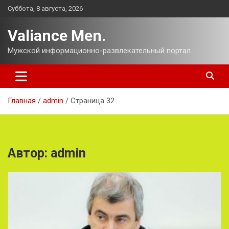
Перейти
Суббота, 8 августа, 2026
к
содержимому
Valiance Men.
Мужской информационно-развлекательный портал.
Главная
admin
Страница 32
Автор:
admin