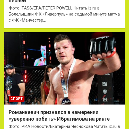
песней
Фото: TASS/EPA/PETER POWELL Читать iz.ru в
Болельщики ФК «Ливерпуль» на седьмой минуте матча
с ФК «Манчестер…
СПОРТ
Романкевич признался в намерении
«уверенно побить» Ибрагимова на ринге
Фото: РИА Новости/Екатерина Чеснокова Читать iz.ru в