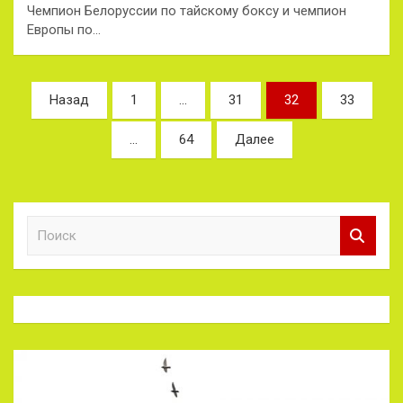
Чемпион Белоруссии по тайскому боксу и чемпион
Европы по…
Пагинация
Назад
1
…
31
32
33
записей
…
64
Далее
П
о
и
с
к