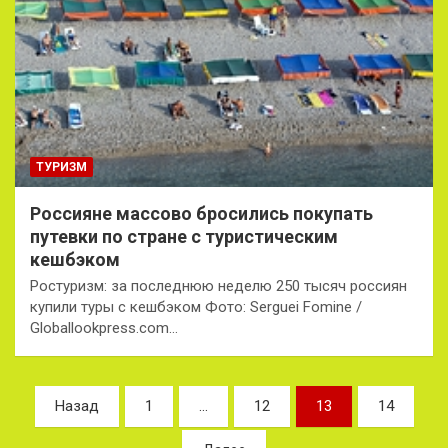
ТУРИЗМ
Россияне массово бросились покупать
путевки по стране с туристическим
кешбэком
Ростуризм: за последнюю неделю 250 тысяч россиян
купили туры с кешбэком Фото: Serguei Fomine /
Globallookpress.com…
Пагинация
Назад
1
…
12
13
14
записей