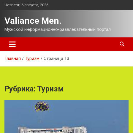
Перейти
Четверг, 6 августа, 2026
к
содержимому
Valiance Men.
Мужской информационно-развлекательный портал.
Главная
Туризм
Страница 13
Рубрика:
Туризм