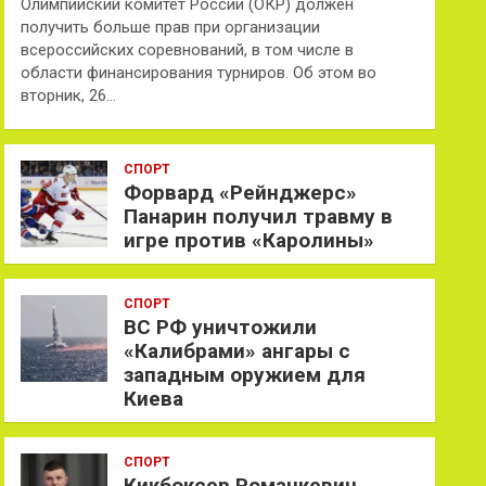
Олимпийский комитет России (ОКР) должен
получить больше прав при организации
всероссийских соревнований, в том числе в
области финансирования турниров. Об этом во
вторник, 26…
СПОРТ
Форвард «Рейнджерс»
Панарин получил травму в
игре против «Каролины»
СПОРТ
ВС РФ уничтожили
«Калибрами» ангары с
западным оружием для
Киева
СПОРТ
Кикбоксер Романкевич