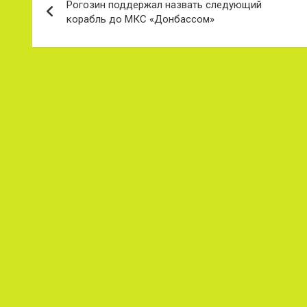
Рогозин поддержал назвать следующий
по
корабль до МКС «Донбассом»
записям