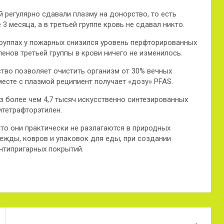
 регулярно сдавали плазму на донорство, то есть
3 месяца, а в третьей группе кровь не сдавал никто.
 группах у пожарных снизился уровень перфторированных
ленов третьей группы в крови ничего не изменилось.
тво позволяет очистить организм от 30% вечных
месте с плазмой реципиент получает «дозу» PFAS.
з более чем 4,7 тысяч искусственно синтезированных
итетрафторэтилен.
то они практически не разлагаются в природных
ежды, ковров и упаковок для еды, при создании
нтипригарных покрытий.