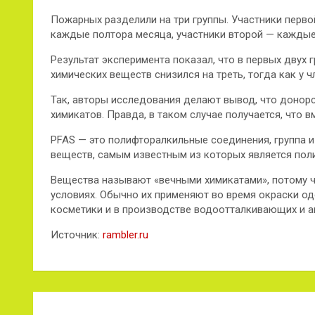
Пожарных разделили на три группы. Участники первой
каждые полтора месяца,
участники второй — каждые 
Результат эксперимента показал, что в первых двух
химических веществ снизился на треть, тогда как у ч
Так, авторы исследования делают вывод, что донорс
химикатов. Правда, в таком случае получается, что в
PFAS — это полифторалкильные соединения, группа и
веществ, самым известным из которых является пол
Вещества называют «вечными химикатами», потому ч
условиях. Обычно их применяют во время окраски од
косметики и в производстве водоотталкивающих и а
Источник:
rambler.ru
Навигация