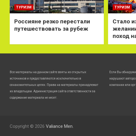
ТУРИЗМ
ТУРИЗМ
Россияне резко перестали
Стало и
путешествовать за рубеж
желании
поход н
Все материалы на данном сайте взяты из открытых
Если Вы обнаружи
источников и предоставляются исключительно в
нарушают авторс
ознакомительных целях. Права на материалы принадлежат
компании или орг
их владельцам. Администрация сайта ответственности за
содержание материала не несет.
Copyright © 2026
Valiance Men.