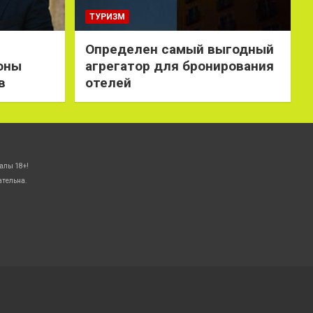
ТУРИЗМ
Определен самый выгодный
оны
агрегатор для бронирования
в
отелей
алы 18+!
ательна.