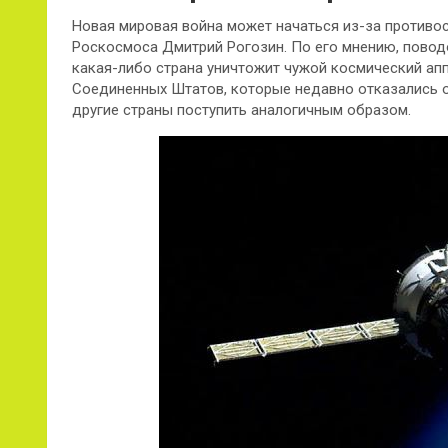
Новая мировая война может начаться из-за противос
Роскосмоса Дмитрий Рогозин. По его мнению, повод
какая-либо страна уничтожит чужой космический ап
Соединенных Штатов, которые недавно отказались о
другие страны поступить аналогичным образом.