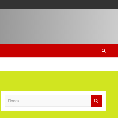
П
о
и
с