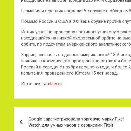
находилась на высоте порядка 220 км, и образовавш
Германия и Франция продали РФ оружие в обход эм
Помимо России и США в XXI веке оружие против спу
Индия успешно проверила противоспутниковую ракету
находившийся на низкой околоземной орбите на высот
орбите, по подсчетам американского аналитического 
Харрис, ссылаясь на данные американской 18-й эска
заявила: в космическом пространстве остаются более
Россией в середине ноября прошлого года, и более 2
испытания, проведенного Китаем 15 лет назад.
Источник:
rambler.ru
Навигация
Google зарегистрировала торговую марку Pixel
по
Watch для умных часов с сервисами Fitbit