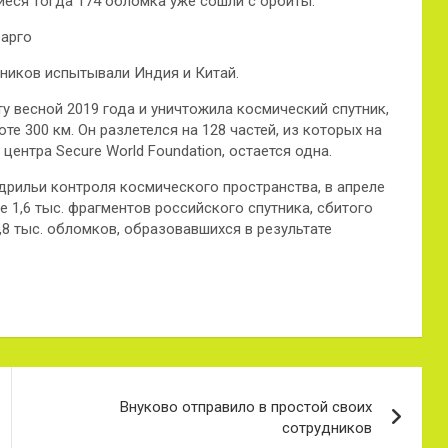
иеся тогда 174 обломка уже сошли с орбиты.
барго
тников испытывали Индия и Китай.
 весной 2019 года и уничтожила космический спутник,
е 300 км. Он разлетелся на 128 частей, из которых на
центра Secure World Foundation, остается одна.
дрильи контроля космического пространства, в апреле
 1,6 тыс. фрагментов российского спутника, сбитого
,8 тыс. обломков, образовавшихся в результате
Внуково отправило в простой своих
сотрудников