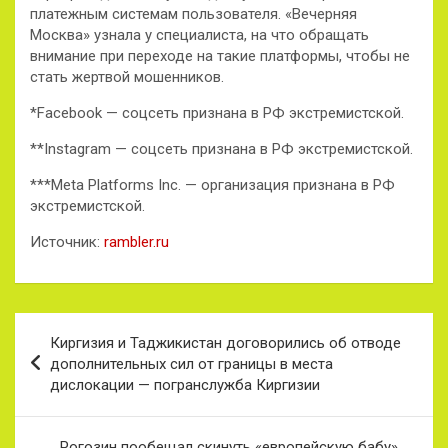
платежным системам пользователя. «Вечерняя
Москва» узнала у специалиста, на что обращать
внимание при переходе на такие платформы, чтобы не
стать жертвой мошенников.
*Facebook — соцсеть признана в РФ экстремистской.
**Instagram — соцсеть признана в РФ экстремистской.
***Meta Platforms Inc. — организация признана в РФ
экстремистской.
Источник:
rambler.ru
Навигация
Киргизия и Таджикистан договорились об отводе
по
дополнительных сил от границы в места
дислокации — погранслужба Киргизии
записям
Рогозин пообещал скинуть «европейскую бабу»