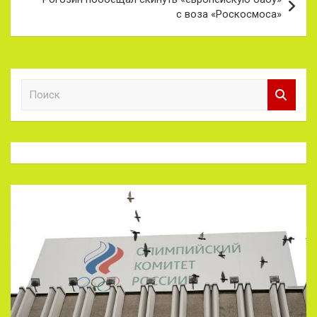
с воза «Роскосмоса»
П
о
и
с
к