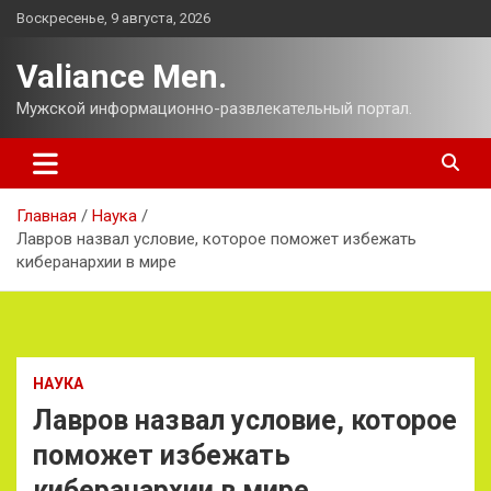
Перейти
Воскресенье, 9 августа, 2026
к
содержимому
Valiance Men.
Мужской информационно-развлекательный портал.
Главная
Наука
Лавров назвал условие, которое поможет избежать
киберанархии в мире
НАУКА
Лавров назвал условие, которое
поможет избежать
киберанархии в мире