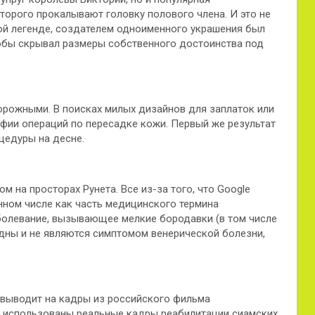
торого прокалывают головку полового члена. И это не
ой легенде, создателем одноименного украшения был
обы скрывал размеры собственного достоинства под
рожными. В поисках милых дизайнов для заплаток или
афии операций по пересадке кожи. Первый же результат
цедуры на десне.
 на просторах Рунета. Все из-за того, что Google
ном числе как часть медицинского термина
болевание, вызывающее мелкие бородавки (в том числе
едны и не являются симптомом венерической болезни,
 выводит на кадры из российского фильма
де использованы реальные кадры реабилитации сиамских