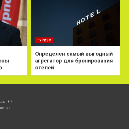
ТУРИЗМ
Определен самый выгодный
оны
агрегатор для бронирования
в
отелей
алы 18+!
ательна.