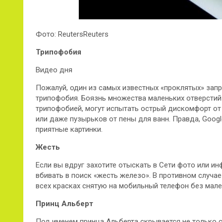
Фото: ReutersReuters
Трипофобия
Видео дня
Пожалуй, один из самых известных «проклятых» запр
трипофобия. Боязнь множества маленьких отверстий
трипофобией, могут испытать острый дискомфорт от
или даже пузырьков от пены для ванн. Правда, Googl
приятные картинки.
Жесть
Если вы вдруг захотите отыскать в Сети фото или ин
вбивать в поиск «жесть железо». В противном случае
всех красках снятую на мобильный телефон без мал
Принц Альберт
Под именем принца Альберта скрывается не только с