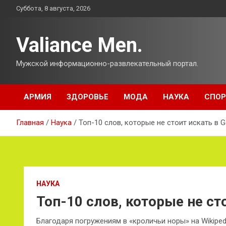
Перейти
Суббота, 8 августа, 2026
к
содержимому
Valiance Men.
Мужской информационно-развлекательный портал.
АРМИЯ
ЗДОРОВЬЕ
МОДА
НАУКА
СПОР
Главная
Наука
Топ-10 слов, которые не стоит искать в G
НАУКА
Топ-10 слов, которые не ст
Благодаря погружениям в «кроличьи норы» на Wikiped