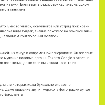
ог на руки. Если верить режиссеру картины, на одном
ямо в кинозале.
ято. Вместо улиток, осьминогов или устриц поисковик
оллюска вида гуидак, внешне похожего на мужской член,
д названием контагиозный моллюск.
жнейших фигур в современной венерологии. Он впервые
 мужские половые органы. Так что Google в ответ на
в заражения, даже если вы искали кого-то из
ультате которых кожа буквально слезает с
ние. Даже описание звучит мерзко, а фотографии лучше
го факультета.