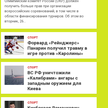
Олимпийский комитет России (ОКР) должен
получить больше прав при организации
всероссийских соревнований, в том числе в
области финансирования турниров. Об этом во
вторник, 26…
СПОРТ
Форвард «Рейнджерс»
Панарин получил травму в
игре против «Каролины»
СПОРТ
ВС РФ уничтожили
«Калибрами» ангары с
западным оружием для
Киева
СПОРТ
Кикбоксер Романкевич