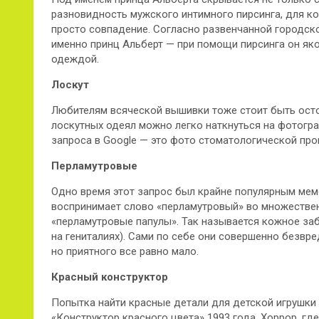
разновидность мужского интимного пирсинга, для ко
просто совпадение. Согласно развенчанной городск
именно принц Альберт — при помощи пирсинга он як
одеждой.
Лоскут
Любителям всяческой вышивки тоже стоит быть осто
лоскутных одеял можно легко наткнуться на фотогр
запроса в Google — это фото стоматологической про
Перламутровые
Одно время этот запрос был крайне популярным мемом
воспринимает слово «перламутровый» во множествен
«перламутровые папулы». Так называется кожное за
на гениталиях). Сами по себе они совершенно безвр
но приятного все равно мало.
Красный конструктор
Попытка найти красные детали для детской игрушки
«Конструктор красного цвета» 1993 года. Хоррор, г