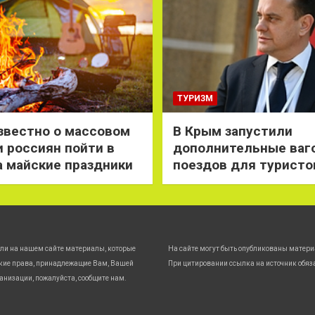
ТУРИЗМ
звестно о массовом
В Крым запустили
 россиян пойти в
дополнительные ваг
а майские праздники
поездов для туристо
ли на нашем сайте материалы, которые
На сайте могут быть опубликованы матери
кие права, принадлежащие Вам, Вашей
При цитировании ссылка на источник обяз
анизации, пожалуйста, сообщите нам.