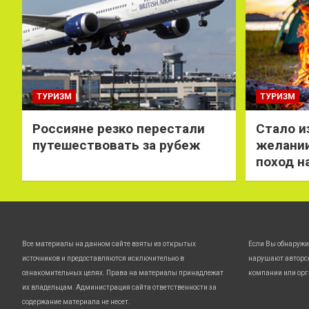
ТУРИЗМ
ТУРИЗМ
Россияне резко перестали
Стало и
путешествовать за рубеж
желании
поход н
Все материалы на данном сайте взяты из открытых
Если Вы обнаружи
источников и предоставляются исключительно в
нарушают авторс
ознакомительных целях. Права на материалы принадлежат
компании или орг
их владельцам. Администрация сайта ответственности за
содержание материала не несет.