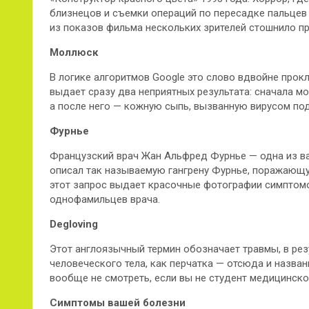
близнецов и съемки операций по пересадке пальцев н
из показов фильма нескольких зрителей стошнило пр
Моллюск
В логике алгоритмов Google это слово вдвойне прокл
выдает сразу два неприятных результата: сначала м
а после него — кожную сыпь, вызванную вирусом по
Фурнье
Французский врач Жан Альфред Фурнье — одна из ва
описал так называемую гангрену Фурнье, поражающую
этот запрос выдает красочные фотографии симптомо
однофамильцев врача.
Degloving
Этот англоязычный термин обозначает травмы, в рез
человеческого тела, как перчатка — отсюда и назва
вообще не смотреть, если вы не студент медицинско
Симптомы вашей болезни