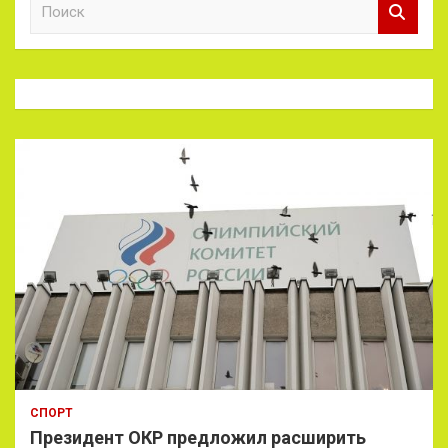
П
о
и
с
к
СПОРТ
Президент ОКР предложил расширить