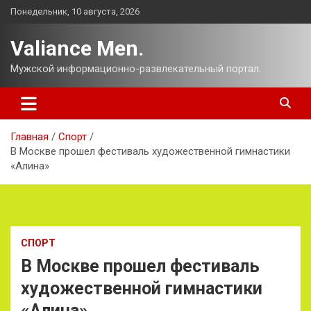
Перейти
Понедельник, 10 августа, 2026
к
содержимому
Valiance Men.
Мужской информационно-развлекательный портал.
Главная
Спорт
В Москве прошел фестиваль художественной гимнастики
«Алина»
СПОРТ
В Москве прошел фестиваль
художественной гимнастики
«Алина»