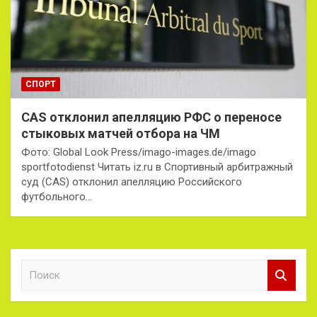
СПОРТ
CAS отклонил апелляцию РФС о переносе
стыковых матчей отбора на ЧМ
Фото: Global Look Press/imago-images.de/imago
sportfotodienst Читать iz.ru в Спортивный арбитражный
суд (CAS) отклонил апелляцию Российского
футбольного…
П
о
и
с