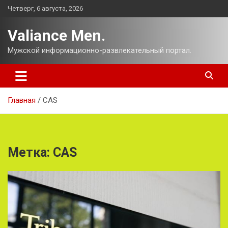
Перейти
Четверг, 6 августа, 2026
к
содержимому
Valiance Men.
Мужской информационно-развлекательный портал.
Главная
CAS
Метка:
CAS