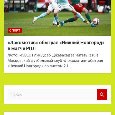
СПОРТ
«Локомотив» обыграл «Нижний Новгород»
в матче РПЛ
Фото: ИЗВЕСТИЯ/Зураб Джавахадзе Читать iz.ru в
Московский футбольный клуб «Локомотив» обыграл
«Нижний Новгород» со счетом 2:1…
П
о
и
с
к