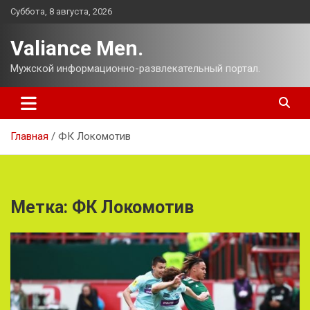
Перейти
Суббота, 8 августа, 2026
к
содержимому
Valiance Men.
Мужской информационно-развлекательный портал.
Главная
ФК Локомотив
Метка:
ФК Локомотив