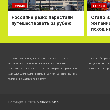
ТУРИЗМ
ТУРИЗМ
Россияне резко перестали
Стало и
путешествовать за рубеж
желании
поход н
Все материалы на данном сайте взяты из открытых
Если Вы обнаружи
источников и предоставляются исключительно в
нарушают авторс
ознакомительных целях. Права на материалы принадлежат
компании или орг
их владельцам. Администрация сайта ответственности за
содержание материала не несет.
Copyright © 2026
Valiance Men.