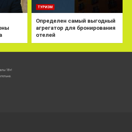
ТУРИЗМ
Определен самый выгодный
оны
агрегатор для бронирования
в
отелей
алы 18+!
ательна.