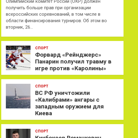
Олимпийский комитет России (ОКР) должен
получить больше прав при организации
всероссийских соревнований, в том числе в
области финансирования турниров. Об этом во
вторник, 26…
СПОРТ
Форвард «Рейнджерс»
Панарин получил травму в
игре против «Каролины»
СПОРТ
ВС РФ уничтожили
«Калибрами» ангары с
западным оружием для
Киева
СПОРТ
Кикбоксер Романкевич