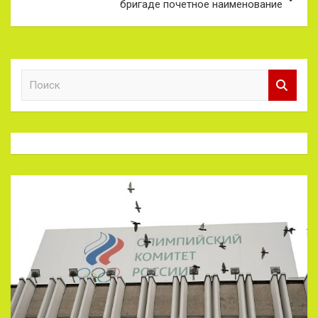
бригаде почетное наименование
П
о
и
с
к