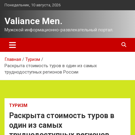
Перейти
Понедельник, 10 августа, 2026
к
содержимому
Valiance Men.
Мужской информационно-развлекательный портал.
Главная
Туризм
Раскрыта стоимость туров в один из самых
труднодоступных регионов России
ТУРИЗМ
Раскрыта стоимость туров в
один из самых
труднодоступных регионов