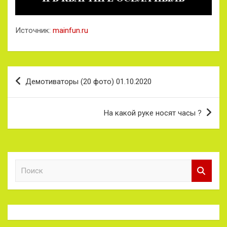
Источник:
mainfun.ru
Навигация
Демотиваторы (20 фото) 01.10.2020
по
записям
На какой руке носят часы ?
П
о
и
с
к