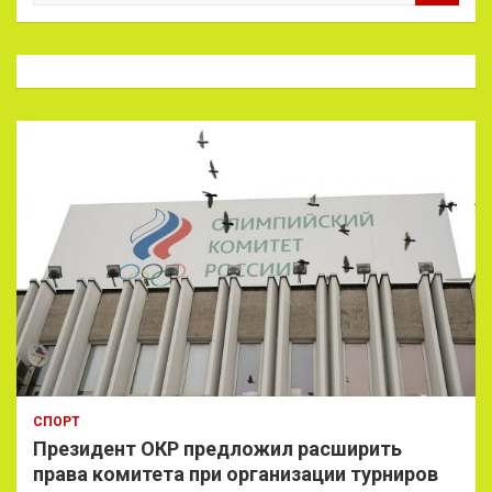
и
с
к
СПОРТ
Президент ОКР предложил расширить
права комитета при организации турниров