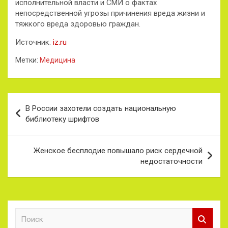
исполнительной власти и СМИ о фактах
непосредственной угрозы причинения вреда жизни и
тяжкого вреда здоровью граждан.
Источник:
iz.ru
Метки:
Медицина
Навигация
В России захотели создать национальную
по
библиотеку шрифтов
записям
Женское бесплодие повышало риск сердечной
недостаточности
П
о