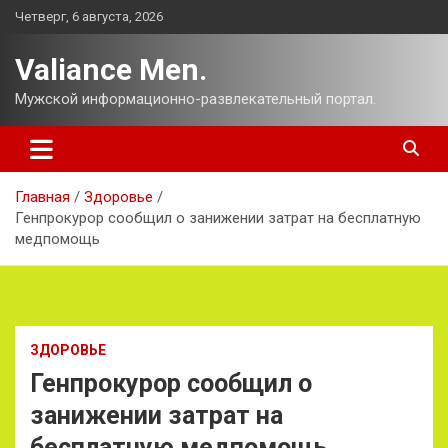
Перейти
Четверг, 6 августа, 2026
к
содержимому
Valiance Men.
Мужской информационно-развлекательный портал.
Главная
Здоровье
Генпрокурор сообщил о занижении затрат на бесплатную
медпомощь
ЗДОРОВЬЕ
Генпрокурор сообщил о
занижении затрат на
бесплатную медпомощь