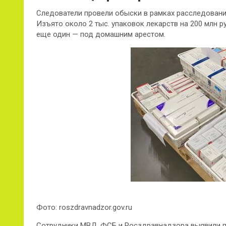
Следователи провели обыски в рамках расследовани
Изъято около 2 тыс. упаковок лекарств на 200 млн р
еще один — под домашним арестом.
Фото: roszdravnadzor.gov.ru
Сотрудники МВД, ФСБ и Росздравнадзора выявили пр