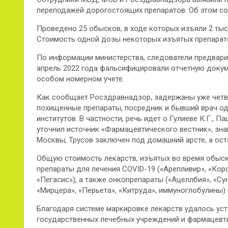
переподажей дорогостоящих препаратов. Об этом со
Проведено 25 обысков, в ходе которых изъяли 2 тыс.
Стоимость одной дозы некоторых изъятых препаратов
По информации министерства, следователи предварит
апрель 2022 года фальсифицировали отчетную докум
особом номерном учете.
Как сообщает Росздравнадзор, задержаны уже четве
похищенные препараты, посредник и бывший врач од
институтов. В частности, речь идет о Гулиеве К.Г., Паш
уточнил источник «Фармацевтического вестник», зн
Москвы, Трусов заключен под домашний арсте, а ост
Общую стоимость лекарств, изъятых во время обыско
препараты для лечения COVID-19 («Арепливир», «Коро
«Пегасис»), а также онкопрепараты («Ацеллбия», «Сун
«Мирцера», «Перьета», «Китруда», иммуноглобулины) 
Благодаря системе маркировке лекарств удалось уст
государственных лечебных учреждений и фармацевт