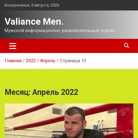
Перейти
Воскресенье, 9 августа, 2026
к
содержимому
Valiance Men.
Мужской информационно-развлекательный портал.
Главная
2022
Апрель
Страница 10
Месяц:
Апрель 2022