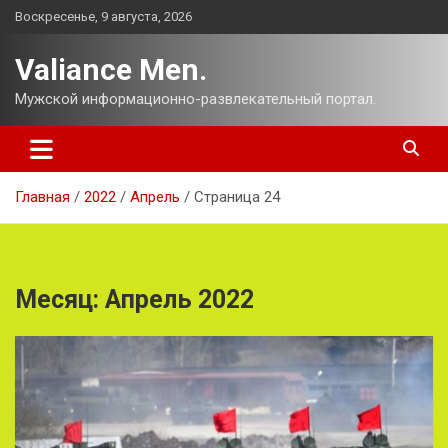
Перейти
Воскресенье, 9 августа, 2026
к
содержимому
Valiance Men.
Мужской информационно-развлекательный портал.
Главная
2022
Апрель
Страница 24
Месяц:
Апрель 2022