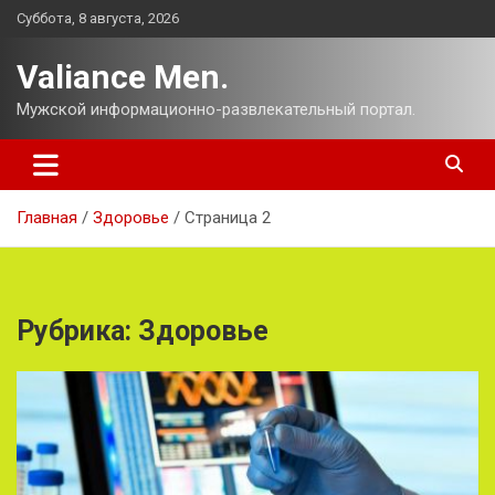
Перейти
Суббота, 8 августа, 2026
к
содержимому
Valiance Men.
Мужской информационно-развлекательный портал.
Главная
Здоровье
Страница 2
Рубрика:
Здоровье