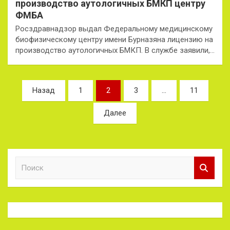
производство аутологичных БМКП центру
ФМБА
Росздравнадзор выдал Федеральному медицинскому
биофизическому центру имени Бурназяна лицензию на
производство аутологичных БМКП. В службе заявили,…
Пагинация
Назад
1
2
3
…
11
записей
Далее
П
о
и
с
к